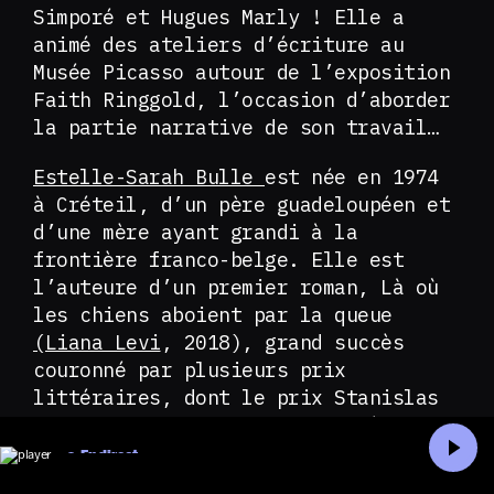
Simporé et Hugues Marly ! Elle a
animé des ateliers d’écriture au
Musée Picasso autour de l’exposition
Faith Ringgold, l’occasion d’aborder
la partie narrative de son travail…
Estelle-Sarah Bulle
est née en 1974
à Créteil, d’un père guadeloupéen et
d’une mère ayant grandi à la
frontière franco-belge. Elle est
l’auteure d’un premier roman, Là où
les chiens aboient par la queue
(Liana Levi
, 2018), grand succès
couronné par plusieurs prix
littéraires, dont le prix Stanislas
du premier roman, le prix Eugène-
Dabit du roman populiste et le prix
En direct
Carbet de la Caraïbe et du Tout-
Accueil
Recherche