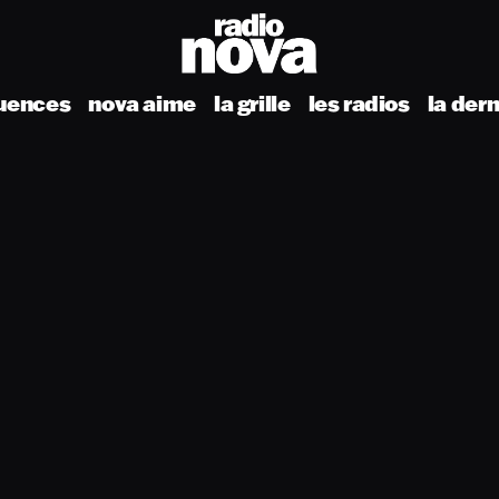
uences
nova aime
la grille
les radios
la der