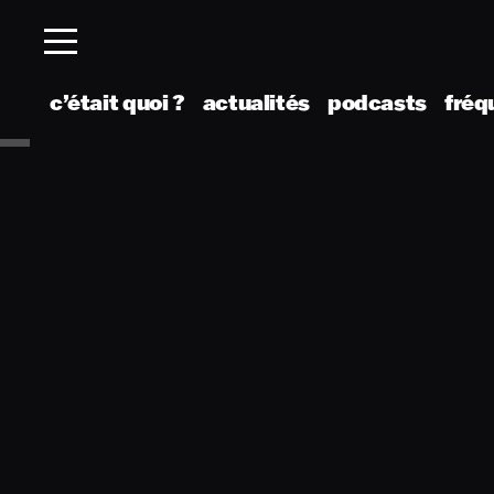
c’était quoi ?
actualités
podcasts
fréq