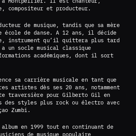
 à Montpellier. Il est chanteur,
e, compositeur et producteur.
ducteur de musique, tandis que sa mère
e école de danse. A 12 ans, il décide
e, instrument qu’il quittera plus tard
 a un socle musical classique
formations académiques, dont il sort
ence sa carrière musicale en tant que
res artistes dès ses 20 ans, notamment
te traversière pour Gilberto Gil en
s des styles plus rock ou électro avec
açao Zumbi.
 album en 1999 tout en continuant de
usiciens de musique populaire