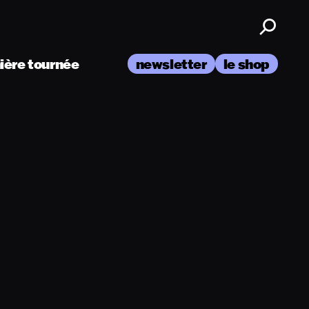
nière tournée
newsletter
le shop