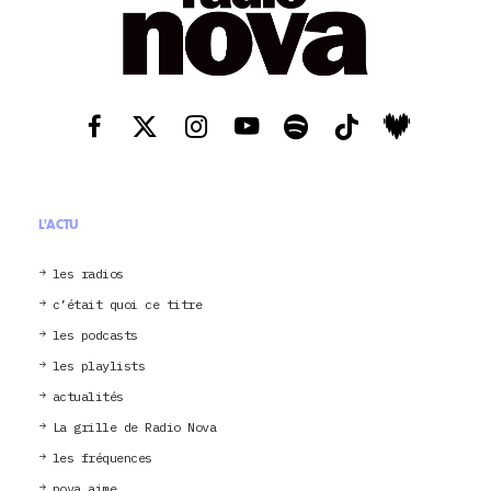
L'ACTU
les radios
c’était quoi ce titre
les podcasts
les playlists
actualités
La grille de Radio Nova
les fréquences
nova aime