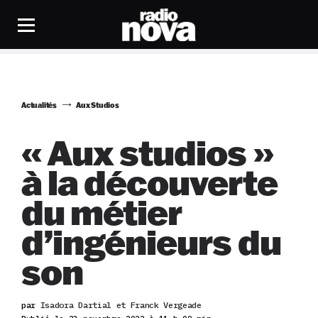
Actualités
Aux Studios
« Aux studios »
à la découverte
du métier
d’ingénieurs du
son
par
Isadora Dartial et Franck Vergeade