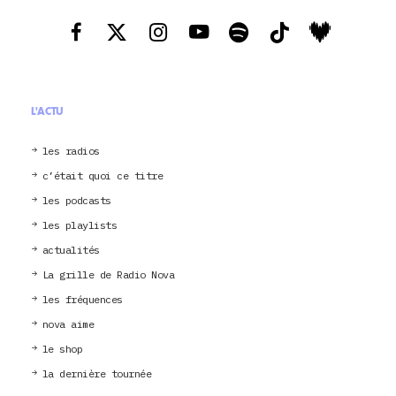
L'ACTU
les radios
c’était quoi ce titre
les podcasts
les playlists
actualités
La grille de Radio Nova
les fréquences
nova aime
le shop
la dernière tournée