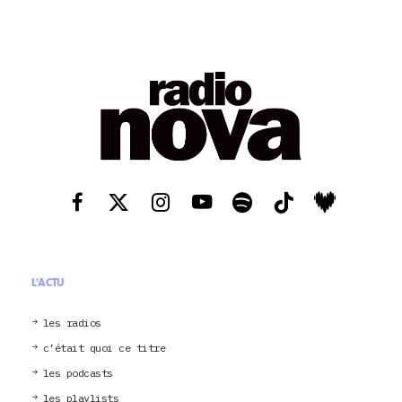
L'ACTU
les radios
c’était quoi ce titre
les podcasts
les playlists