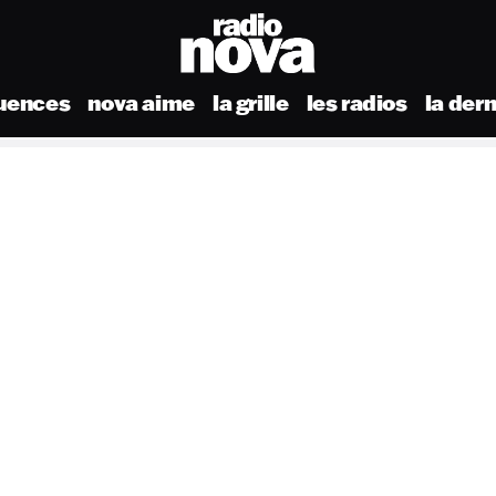
uences
nova aime
la grille
les radios
la der