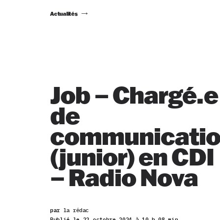
Actualités
Job – Chargé.e
de
communicati
(junior) en CDI
– Radio Nova
par
la rédac
Publié le 22 octobre 2024 à 10 h 08 min