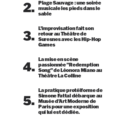
2.
Plage Sauvage : une soirée
musicale les pieds dans le
sable
L’improvisation fait son
3.
retour au Théâtre de
Suresnes avec les Hip-Hop
Games
La mise en scène
4.
passionnée "Redemption
Song" de Léonora Miano au
Théâtre La Colline
La pratique protéiforme de
5.
Simone Fattal débarque au
Musée d'Art Moderne de
Paris pour une exposition
qui lui est dédiée.