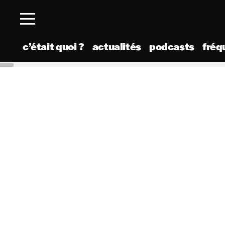
c’était quoi ?
actualités
podcasts
fréq