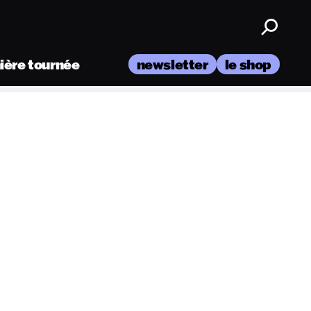
nière tournée
newsletter
le shop