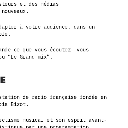
steurs et des médias
 nouveaux.
dapter à votre audience, dans un
ble.
ande ce que vous écoutez, vous
ou “Le Grand mix”.
SE
station de radio française fondée en
ois Bizot.
ectisme musical et son esprit avant-
istingue par une programmation