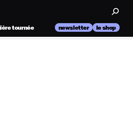
nière tournée
newsletter
le shop