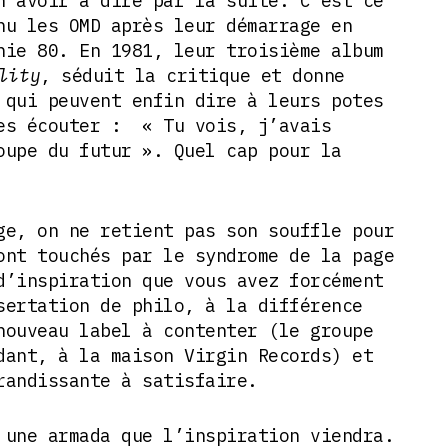
n avoir à dire par la suite. C’est ce
nu les OMD après leur démarrage en
nie 80. En 1981, leur troisième album
lity
, séduit la critique et donne
 qui peuvent enfin dire à leurs potes
es écouter : « Tu vois, j’avais
oupe du futur ». Quel cap pour la
ge, on ne retient pas son souffle pour
ont touchés par le syndrome de la page
d’inspiration que vous avez forcément
sertation de philo, à la différence
nouveau label à contenter (le groupe
dant, à la maison Virgin Records) et
randissante à satisfaire.
 une armada que l’inspiration viendra.