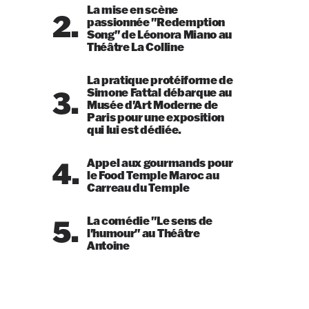
La mise en scène
2.
passionnée "Redemption
Song" de Léonora Miano au
Théâtre La Colline
La pratique protéiforme de
3.
Simone Fattal débarque au
Musée d'Art Moderne de
Paris pour une exposition
qui lui est dédiée.
4.
Appel aux gourmands pour
le Food Temple Maroc au
Carreau du Temple
5.
La comédie "Le sens de
l'humour" au Théâtre
Antoine