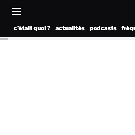
c’était quoi ?
actualités
podcasts
fréq