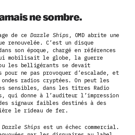
 jamais ne sombre.
lage de ce
Dazzle Ships
, OMD abrite une
ue renouvelée. C’est un disque
dans son époque, chargé en références
ui mobilisait le globe, la guerre
ou les belligérants se devait
s pour ne pas provoquer d’escalade, et
 ondes radios cryptées. On peut les
es sensibles, dans les titres Radio
s, qui donne à l’auditeur l’impression
des signaux faibles destinés à des
rière le rideau de fer.
m
Dazzle Ships
est un échec commercial.
envoyées par les disquaires au label,