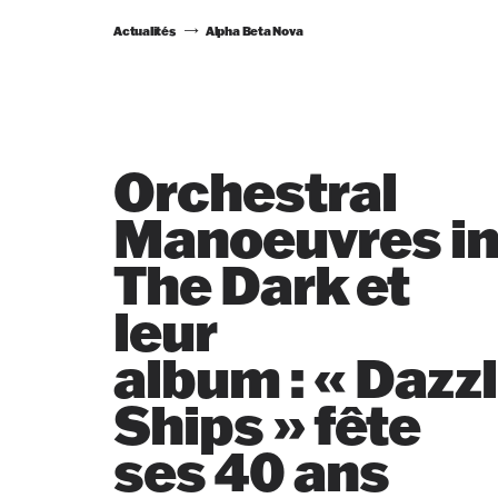
Actualités
Alpha Beta Nova
Orchestral
Manoeuvres i
The Dark et
leur
album : « Dazz
Ships » fête
ses 40 ans