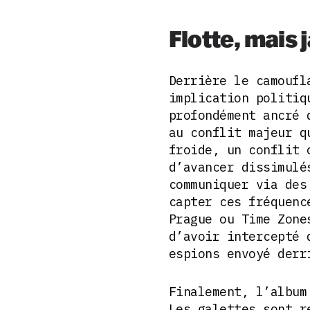
Flotte, mais
Derrière le camouf
implication politiq
profondément ancré 
au conflit majeur q
froide, un conflit 
d’avancer dissimulé
communiquer via des
capter ces fréquenc
Prague ou Time Zone
d’avoir intercepté 
espions envoyé der
Finalement, l’albu
Les galettes sont r