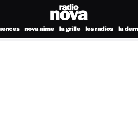
uences
nova aime
la grille
les radios
la der