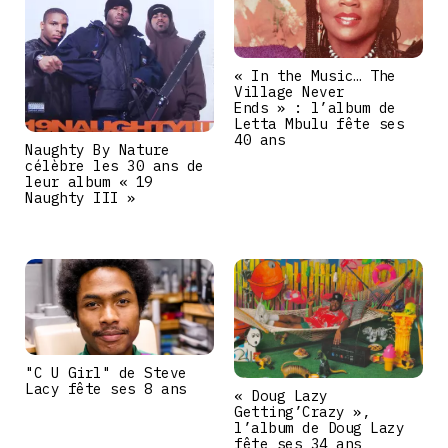
« In the Music… The
Village Never
Ends » : l’album de
Letta Mbulu fête ses
40 ans
Naughty By Nature
célèbre les 30 ans de
leur album « 19
Naughty III »
"C U Girl" de Steve
Lacy fête ses 8 ans
« Doug Lazy
Getting’Crazy »,
l’album de Doug Lazy
fête ses 34 ans