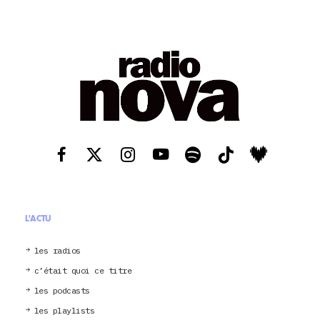
L'ACTU
les radios
c’était quoi ce titre
les podcasts
les playlists