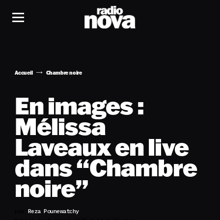
Accueil
Chambre noire
En images :
Mélissa
Laveaux en live
dans “Chambre
noire”
par
Reza Pounewatchy