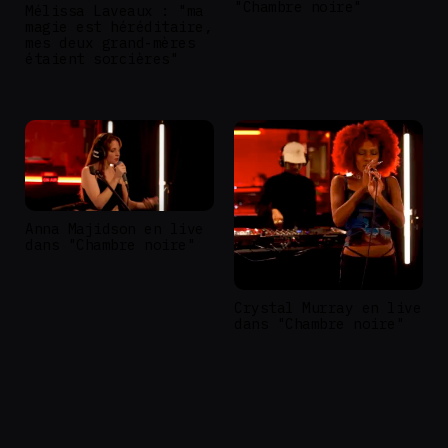
"Chambre noire"
Mélissa Laveaux : "ma
magie est héréditaire,
mes deux grand-mères
étaient sorcières"
Anna Majidson en live
dans "Chambre noire"
Crystal Murray en live
dans "Chambre noire"