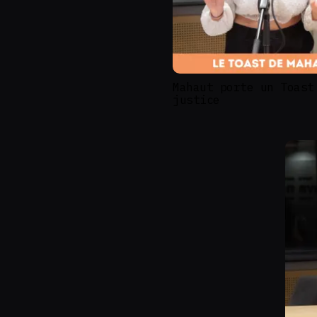
Mahaut porte un Toast
justice