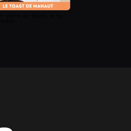
ut porte un Toast… à la
ctomie