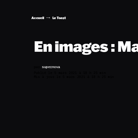
Accueil
Le Toast
En images : Ma
par
supernova
Publié le 5 mars 2021 à 18 h 25 min
Mis à jour le 5 mars 2021 à 18 h 25 min