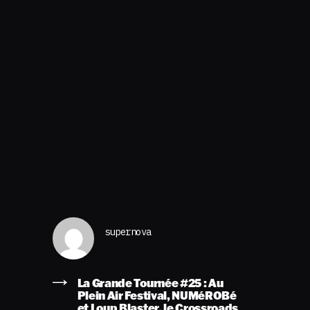
supernova
La Grande Tournée #25 : Au
Plein Air Festival, NUMéROBé
et Loup Blaster, le Crossroads