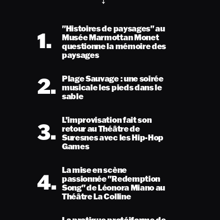
"Histoires de paysages" au
1.
Musée Marmottan Monet
questionne la mémoire des
paysages
2.
Plage Sauvage : une soirée
musicale les pieds dans le
sable
L’improvisation fait son
3.
retour au Théâtre de
Suresnes avec les Hip-Hop
Games
La mise en scène
4.
passionnée "Redemption
Song" de Léonora Miano au
Théâtre La Colline
La pratique protéiforme de