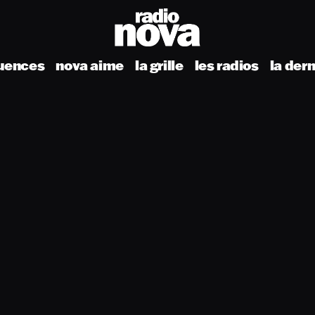
uences
nova aime
la grille
les radios
la der