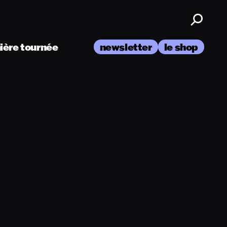
nière tournée
newsletter
le shop