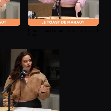
 à la
Mahaut porte un Toast aux Daft
Punk