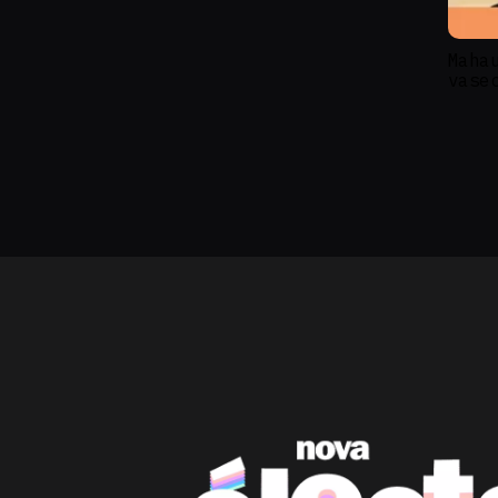
Maha
vase