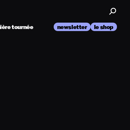
nière tournée
newsletter
le shop