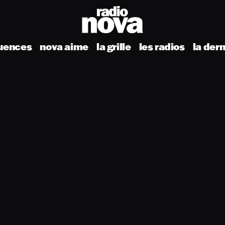
uences
nova aime
la grille
les radios
la der