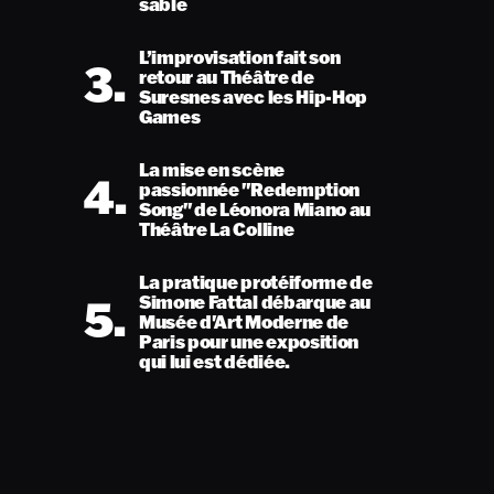
sable
L’improvisation fait son
3.
retour au Théâtre de
Suresnes avec les Hip-Hop
Games
La mise en scène
4.
passionnée "Redemption
Song" de Léonora Miano au
Théâtre La Colline
La pratique protéiforme de
5.
Simone Fattal débarque au
Musée d'Art Moderne de
Paris pour une exposition
qui lui est dédiée.