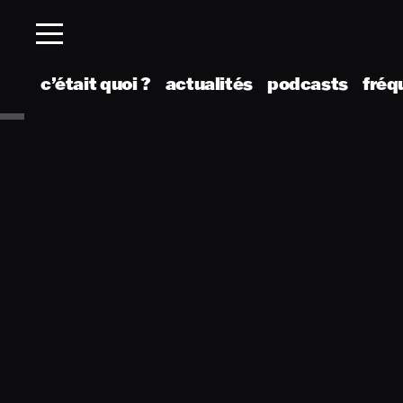
c’était quoi ?
actualités
podcasts
fréq