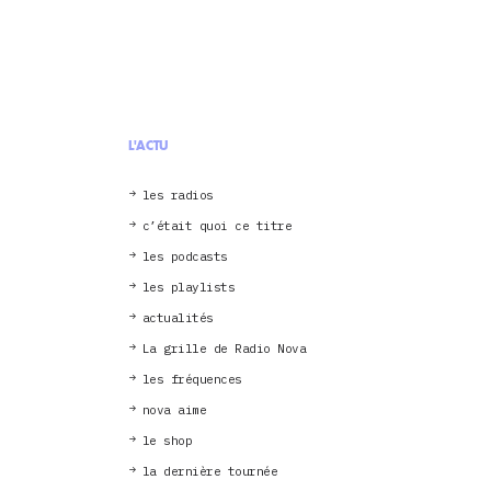
L'ACTU
les radios
c’était quoi ce titre
les podcasts
les playlists
actualités
La grille de Radio Nova
les fréquences
nova aime
le shop
la dernière tournée