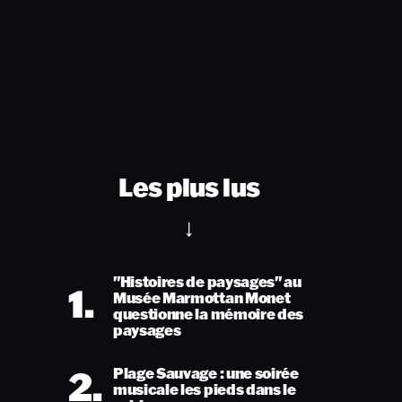
Les plus lus
"Histoires de paysages" au
1.
Musée Marmottan Monet
questionne la mémoire des
paysages
2.
Plage Sauvage : une soirée
musicale les pieds dans le