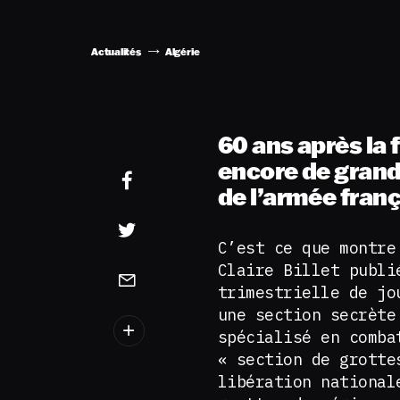
Actualités
Algérie
60 ans après la f
encore de grand
de l’armée franç
C’est ce que montr
Claire Billet publ
trimestrielle de jo
une section secrète
spécialisé en comba
« section de grotte
libération nationa