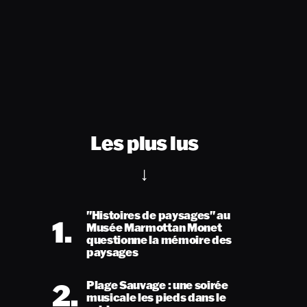
Les plus lus
"Histoires de paysages" au
1.
Musée Marmottan Monet
questionne la mémoire des
paysages
2.
Plage Sauvage : une soirée
musicale les pieds dans le