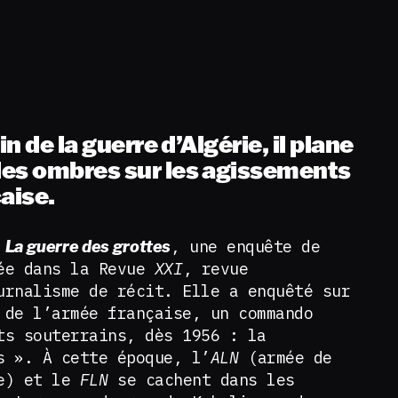
in de la guerre d’Algérie, il plane
es ombres sur les agissements
aise.
e
, une enquête de
La guerre des grottes
iée dans la Revue
XXI
, revue
urnalisme de récit. Elle a enquêté sur
 de l’armée française, un commando
ts souterrains, dès 1956 : la
s ». À cette époque, l’
ALN
(armée de
le) et le
FLN
se cachent dans les