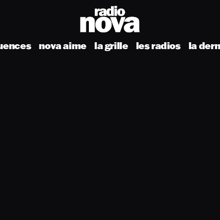
uences
nova aime
la grille
les radios
la der