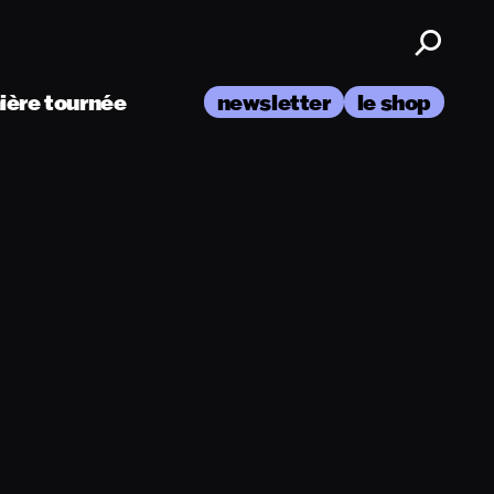
nière tournée
newsletter
le shop