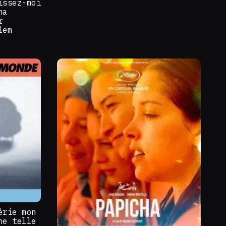
issez-moi
na
r
lem
érie mon
ne telle