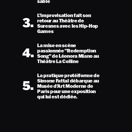
sable
L’improvisation fait son
3.
retour au Théâtre de
Suresnes avec les Hip-Hop
Games
La mise en scène
4.
passionnée "Redemption
Song" de Léonora Miano au
Théâtre La Colline
La pratique protéiforme de
5.
Simone Fattal débarque au
Musée d'Art Moderne de
Paris pour une exposition
qui lui est dédiée.