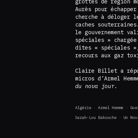
grottes de région m
Aurès pour échapper
cherche à déloger l
caches souterraines
le gouvernement val
spéciales » chargée
dites « spéciales »
recours aux gaz tox
Claire Billet a rép
micros d’Armel Hemm
du nova jour.
Algérie
Armel Hemme
Gue
Sarah-Lou Bakouche
Un Nov