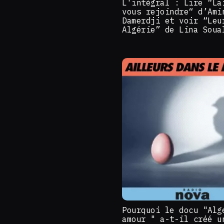
L'intégral : Lire “La
vous rejoindre“ d’Ami
Damerdji et voir “Leu
Algérie” de Lina Soua
Pourquoi le docu "Alg
amour " a-t-il créé u