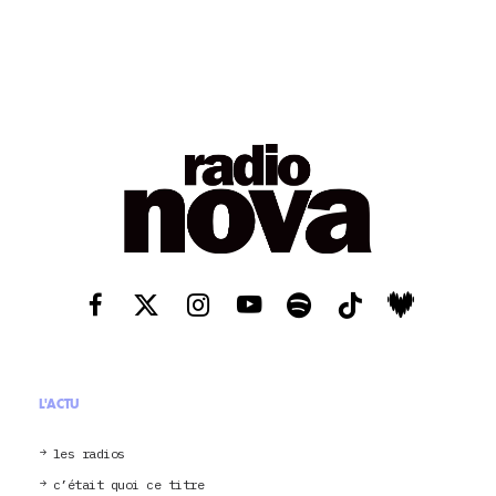
L'ACTU
les radios
c’était quoi ce titre