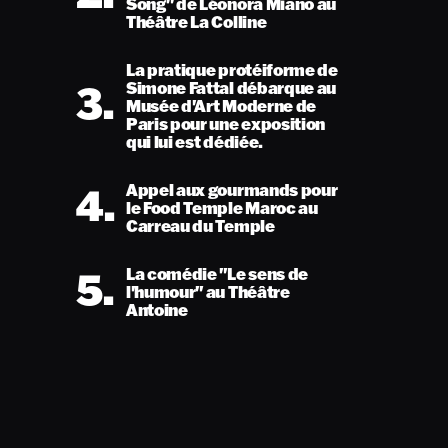
Song" de Léonora Miano au
Théâtre La Colline
La pratique protéiforme de
3.
Simone Fattal débarque au
Musée d'Art Moderne de
Paris pour une exposition
qui lui est dédiée.
4.
Appel aux gourmands pour
le Food Temple Maroc au
Carreau du Temple
5.
La comédie "Le sens de
l'humour" au Théâtre
Antoine