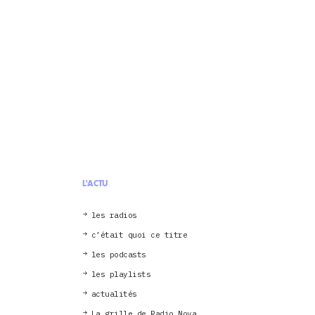
L'ACTU
les radios
c’était quoi ce titre
les podcasts
les playlists
actualités
La grille de Radio Nova