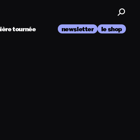
nière tournée
newsletter
le shop