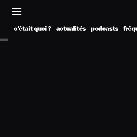
c’était quoi ?
actualités
podcasts
fréq