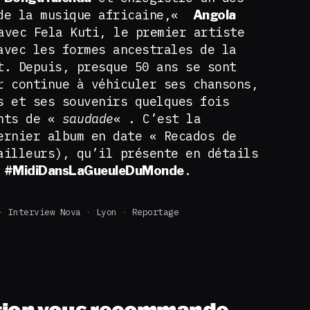
 de la musique africaine,«
Angola
vec Fela Kuti, le premier artiste
avec les formes ancestrales de la
t. Depuis, presque 50 ans se sont
r continue à véhiculer ses chansons,
s et ses souvenirs quelques fois
unts de «
saudade
« . C’est la
ernier album en date « Recados de
ailleurs), qu’il présente en détails
e
.
#MidiDansLaGueuleDuMonde
Interview Nova
Lyon
Reportage
tion vous recommande