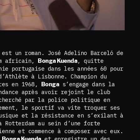
 est un roman. José Adelino Barceló de
om africain,
, quitte
Bonga Kuenda
nie portugaise dans les années 60 pour
d’Athlète à Lisbonne. Champion du
tres en 1968,
s’engage dans la
Bonga
ndance après avoir rejoint le club
cherché par la police politique en
ement, le sportif va vite troquer ses
usique et la résistance en s’exilant à
à Rotterdam au sein d’une forte
ienne et commence à composer avec eux.
e
et enregistre un des
Bonga Kuenda