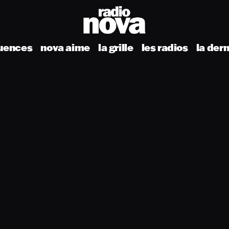
uences
nova aime
la grille
les radios
la der