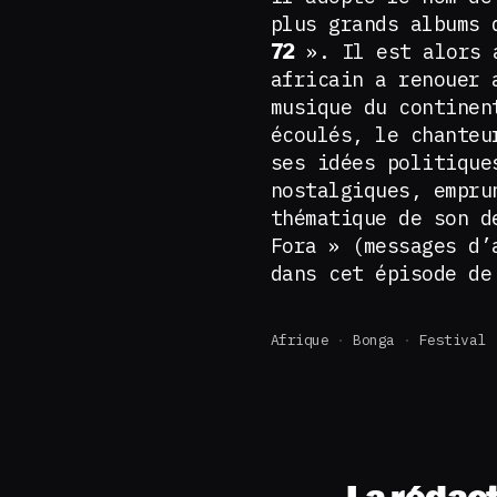
plus grands albums
». Il est alors a
72
africain a renouer 
musique du continen
écoulés, le chanteu
ses idées politique
nostalgiques, empr
thématique de son d
Fora » (messages d’
dans cet épisode d
Afrique
Bonga
Festival
La rédac