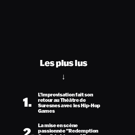
Les plus lus
L’improvisation fait son
1.
retour au Théâtre de
Suresnes avec les Hip-Hop
Games
La mise en scène
2.
passionnée "Redemption