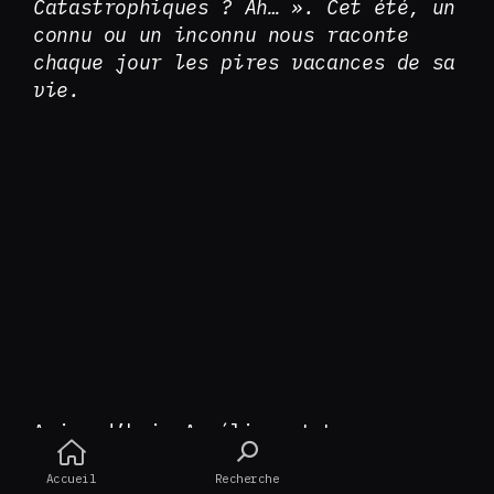
Catastrophiques ? Ah… ». Cet été, un
connu ou un inconnu nous raconte
chaque jour les pires vacances de sa
vie.
Aujourd’hui, Aurélien et Laure nous
racontent leur vacances passées en
Accueil
Recherche
Normandie. Venues pour fêter un