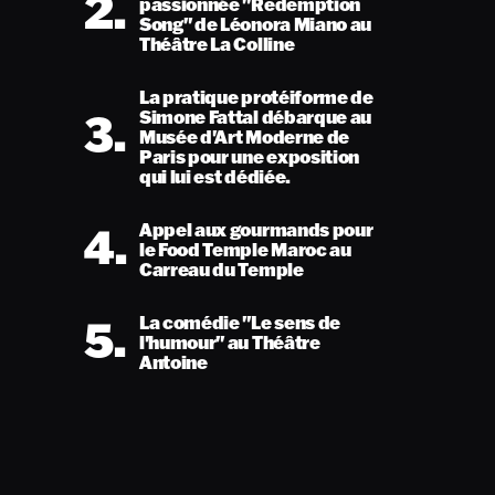
2.
passionnée "Redemption
Song" de Léonora Miano au
Théâtre La Colline
La pratique protéiforme de
3.
Simone Fattal débarque au
Musée d'Art Moderne de
Paris pour une exposition
qui lui est dédiée.
4.
Appel aux gourmands pour
le Food Temple Maroc au
Carreau du Temple
5.
La comédie "Le sens de
l'humour" au Théâtre
Antoine