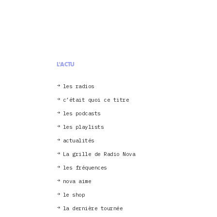
L'ACTU
les radios
c’était quoi ce titre
les podcasts
les playlists
actualités
La grille de Radio Nova
les fréquences
nova aime
le shop
la dernière tournée