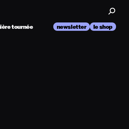
nière tournée
newsletter
le shop