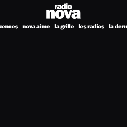
uences
nova aime
la grille
les radios
la der