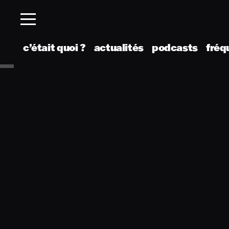
c’était quoi ?
actualités
podcasts
fréq