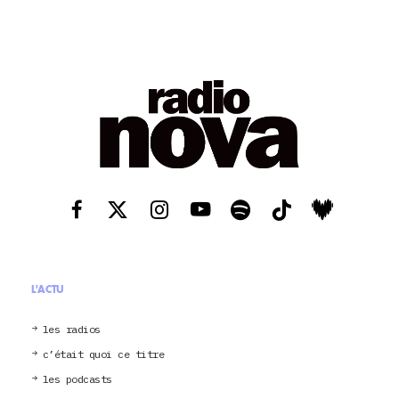
L'ACTU
les radios
c’était quoi ce titre
les podcasts