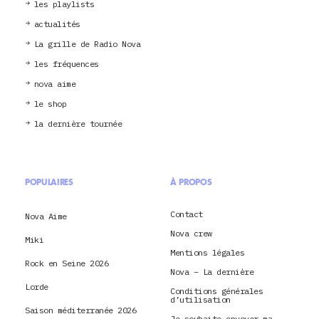
les playlists
actualités
La grille de Radio Nova
les fréquences
nova aime
le shop
la dernière tournée
POPULAIRES
À PROPOS
Contact
Nova Aime
Nova crew
Miki
Mentions légales
Rock en Seine 2026
Nova – La dernière
Lorde
Conditions générales
d’utilisation
Saison méditerranée 2026
Je souhaite envoyer ma