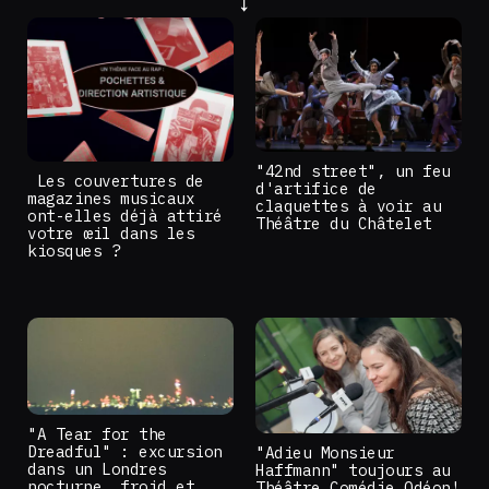
"42nd street", un feu
Les couvertures de
d'artifice de
magazines musicaux
claquettes à voir au
ont-elles déjà attiré
Théâtre du Châtelet
votre œil dans les
kiosques ?
"A Tear for the
Dreadful" : excursion
"Adieu Monsieur
dans un Londres
Haffmann" toujours au
nocturne, froid et
Théâtre Comédie Odéon!