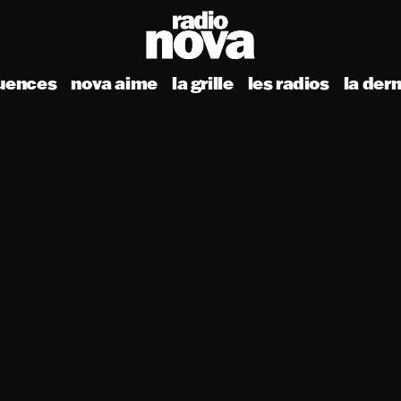
uences
nova aime
la grille
les radios
la der