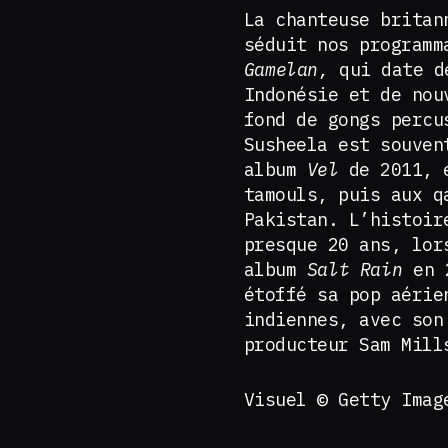
La chanteuse britan
séduit nos programm
Gamelan,
qui date d
Indonésie et de nou
fond de gongs percu
Susheela est souven
album
Vel
de 2011, 
tamouls, puis aux q
Pakistan. L’histoir
presque 20 ans, lor
album
Salt Rain
en 
étoffé sa pop aérie
indiennes, avec son
producteur Sam Mil
Visuel © Getty Imag