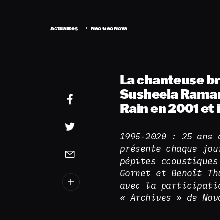
Actualités
Néo Géo Nova
La chanteuse br
Susheela Raman
Rain en 2001 et
1995-2020 : 25 ans 
présente chaque jou
pépites acoustiques
Gornet et Benoît Th
avec la participati
« Archives » de Nov