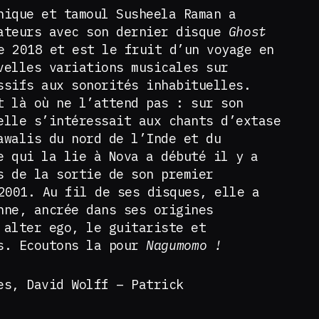
nique et tamoul Susheela Raman a
ateurs avec son dernier disque
Ghost
e 2018 et est le fruit d’un voyage en
velles variations musicales sur
ssifs aux sonorités inhabituelles.
t là où ne l’attend pas : sur son
elle s’intéressait aux chants d’extase
awalis du nord de l’Inde et du
e qui la lie à Nova a débuté il y a
s de la sortie de son premier
2001. Au fil de ses disques, elle a
nne, ancrée dans ses origines
 alter ego, le guitariste et
ls. Ecoutons la pour
Nagumomo !
es, David Wolff – Patrick