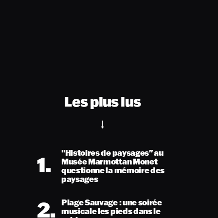
Les plus lus
"Histoires de paysages" au
1.
Musée Marmottan Monet
questionne la mémoire des
paysages
2.
Plage Sauvage : une soirée
musicale les pieds dans le