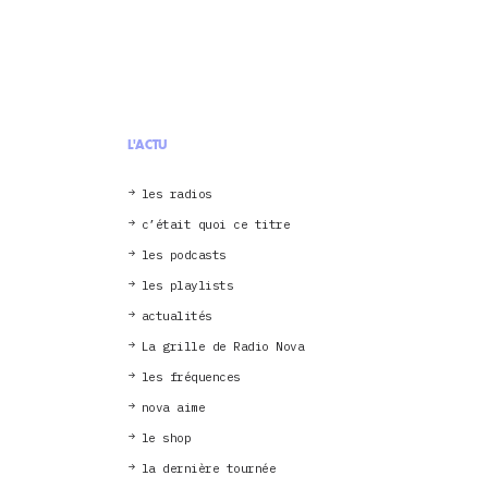
L'ACTU
les radios
c’était quoi ce titre
les podcasts
les playlists
actualités
La grille de Radio Nova
les fréquences
nova aime
le shop
la dernière tournée