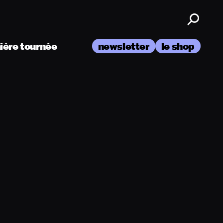
nière tournée
newsletter
le shop