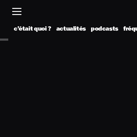
c’était quoi ?
actualités
podcasts
fréq