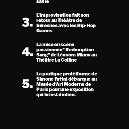
sable
L’improvisation fait son
3.
retour au Théâtre de
Suresnes avec les Hip-Hop
Games
La mise en scène
4.
passionnée "Redemption
Song" de Léonora Miano au
Théâtre La Colline
La pratique protéiforme de
5.
Simone Fattal débarque au
Musée d'Art Moderne de
Paris pour une exposition
qui lui est dédiée.