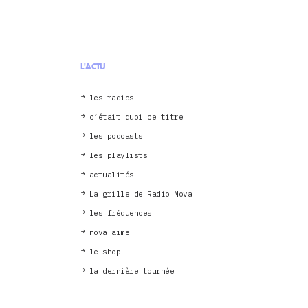
L'ACTU
les radios
c’était quoi ce titre
les podcasts
les playlists
actualités
La grille de Radio Nova
les fréquences
nova aime
le shop
la dernière tournée