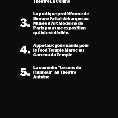
Théâtre La Colline
La pratique protéiforme de
3.
Simone Fattal débarque au
Musée d'Art Moderne de
Paris pour une exposition
qui lui est dédiée.
4.
Appel aux gourmands pour
le Food Temple Maroc au
Carreau du Temple
5.
La comédie "Le sens de
l'humour" au Théâtre
Antoine