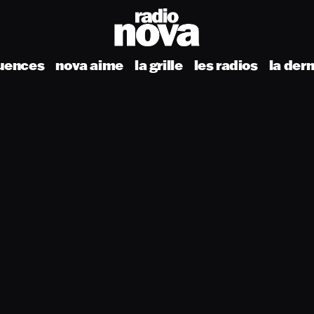
uences
nova aime
la grille
les radios
la der