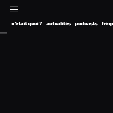
c’était quoi ?
actualités
podcasts
fréq