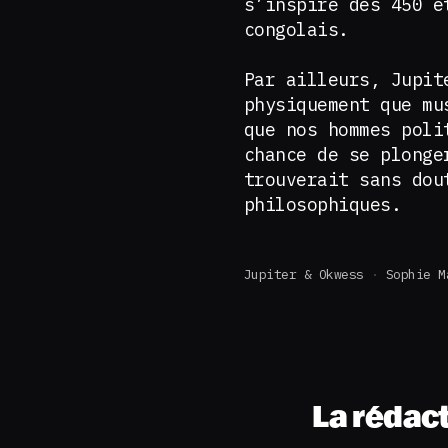
s’inspire des 450 e
congolais.
Par ailleurs, Jupit
physiquement que mu
que nos hommes poli
chance de se plonge
trouverait sans dou
philosophiques.
Jupiter & Okwess
Sophie M
La rédac