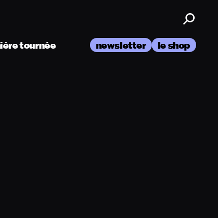
nière tournée
newsletter
le shop