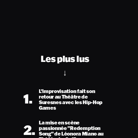
Les plus lus
L’improvisation fait son
1.
retour au Théâtre de
Suresnes avec les Hip-Hop
Games
La mise en scène
2.
passionnée "Redemption
Song" de Léonora Miano au