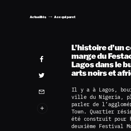
Actualités
A ce qui paret
L’histoire d’un 
marge du Festac 
Lagos dans le bu
arts noirs et afr
Il y a à Lagos, bou
ville du Nigeria, p
parler de l’agglomé
Town. Quartier rési
été construit pour 
deuxième Festival M