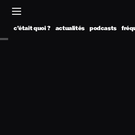
c’était quoi ?
actualités
podcasts
fréq