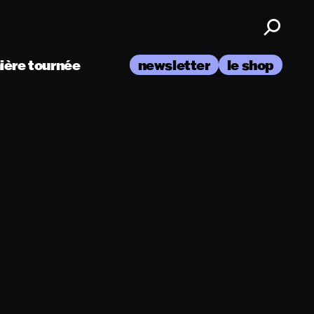
nière tournée
newsletter
le shop