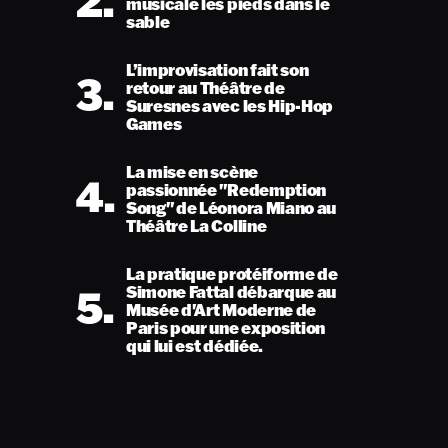
2.
musicale les pieds dans le
sable
L’improvisation fait son
3.
retour au Théâtre de
Suresnes avec les Hip-Hop
Games
La mise en scène
4.
passionnée "Redemption
Song" de Léonora Miano au
Théâtre La Colline
La pratique protéiforme de
5.
Simone Fattal débarque au
Musée d'Art Moderne de
Paris pour une exposition
qui lui est dédiée.