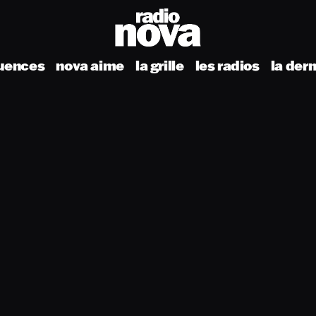
uences
nova aime
la grille
les radios
la der