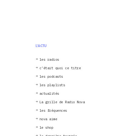
L'ACTU
les radios
c’était quoi ce titre
les podcasts
les playlists
actualités
La grille de Radio Nova
les fréquences
nova aime
le shop
la dernière tournée