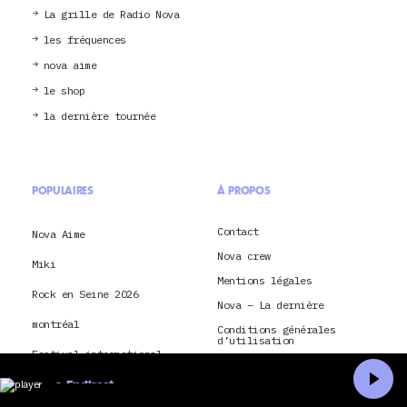
La grille de Radio Nova
les fréquences
nova aime
le shop
la dernière tournée
POPULAIRES
À PROPOS
Contact
Nova Aime
Nova crew
Miki
Mentions légales
Rock en Seine 2026
Nova – La dernière
montréal
Conditions générales
d’utilisation
Festival international
Je souhaite envoyer ma
Nuits d’Afrique
candidature à Radio Nova
En direct
Lorde
Conditions générales
Accueil
Recherche