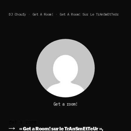
DJ Choufy
Get A Room!
Get A Room! Sur Le TrAnSmEtTeUr
Get a room!
get a room
« Get a Room! sur le TrAnSmEtTeUr »,