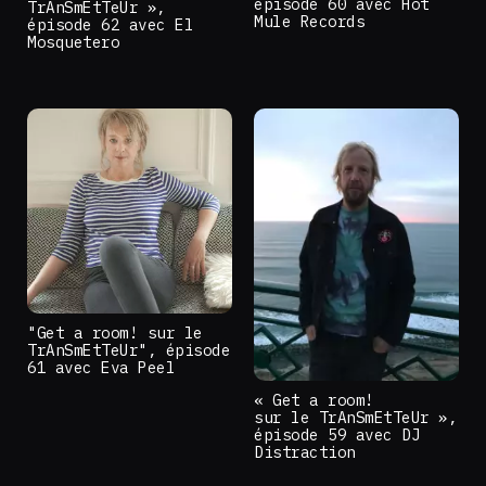
épisode 60 avec Hot
TrAnSmEtTeUr »,
Mule Records
épisode 62 avec El
Mosquetero
"Get a room! sur le
TrAnSmEtTeUr", épisode
61 avec Eva Peel
« Get a room!
sur le TrAnSmEtTeUr »,
épisode 59 avec DJ
Distraction