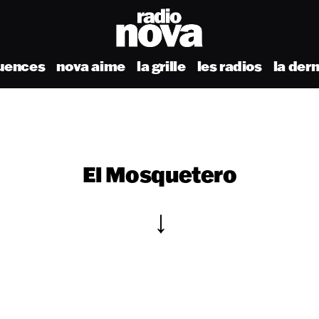
uences
nova aime
la grille
les radios
la der
El Mosquetero