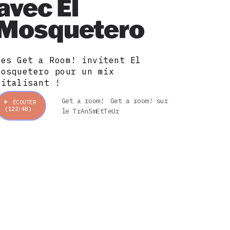
avec El
Mosquetero
Les Get a Room! invitent El
Mosquetero pour un mix
vitalisant !
Get a room!
Get a room! sur
ÉCOUTER
(122:48)
le TrAnSmEtTeUr