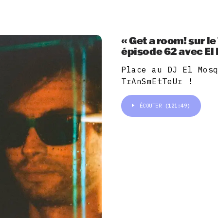
« Get a room! sur l
épisode 62 avec E
Place au DJ El Mos
TrAnSmEtTeUr !
ÉCOUTER
(121:49)