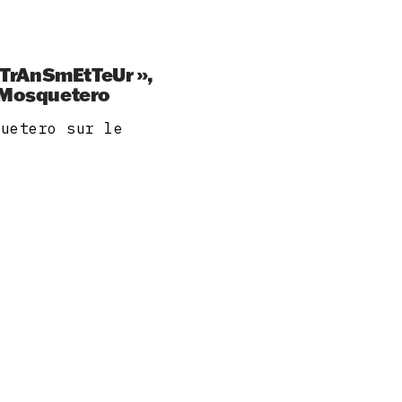
e TrAnSmEtTeUr »,
l Mosquetero
quetero sur le