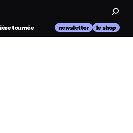
nière tournée
newsletter
le shop