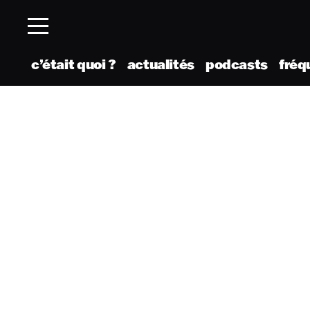
c’était quoi ?
actualités
podcasts
fréq