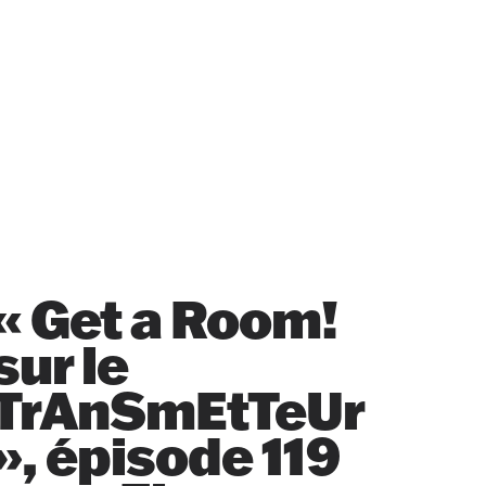
« Get a Room!
sur le
TrAnSmEtTeUr
», épisode 119