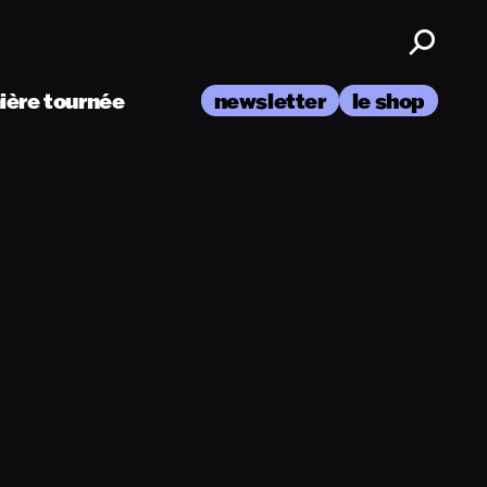
nière tournée
newsletter
le shop