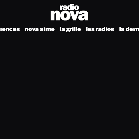
uences
nova aime
la grille
les radios
la der