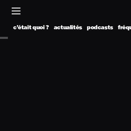
c’était quoi ?
actualités
podcasts
fréq