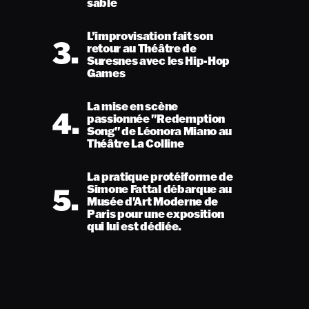
sable
L’improvisation fait son
3.
retour au Théâtre de
Suresnes avec les Hip-Hop
Games
La mise en scène
4.
passionnée "Redemption
Song" de Léonora Miano au
Théâtre La Colline
La pratique protéiforme de
5.
Simone Fattal débarque au
Musée d'Art Moderne de
Paris pour une exposition
qui lui est dédiée.