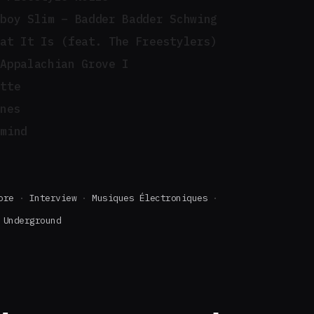
tboy Slim – Badder Badder Schwing
hat It Is (feat. The Freestylers)
 Appalachian Grove I
ette
ines
amind
ore
Interview
Musiques Électroniques
Underground