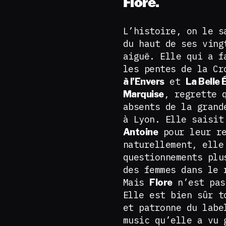
Flore.
L’histoire, on le s
du haut de ses ving
aiguë. Elle qui a f
les pentes de la C
et
à l’Envers
La Belle 
, regrette 
Marquise
absents de la grand
à Lyon. Elle saisit
pour leur re
Antoine
naturellement, elle
questionnements plu
des femmes dans le 
Mais
n’est pas
Flore
Elle est bien sûr t
et patronne du lab
music qu’elle a vu 