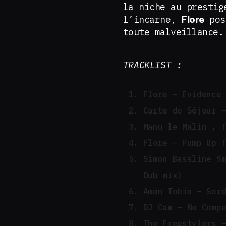
la niche au prestig
l’incarne,
pose
Flore
toute malveillance.
TRACKLIST :
Flore – Evidence
Carte de Séjour 
Manu le Malin , 
Flore – Pump Up 
Simon Bassline S
Dub mix)
Amon Tobin – Sor
DJ Cam – No Comp
The Freestylers 