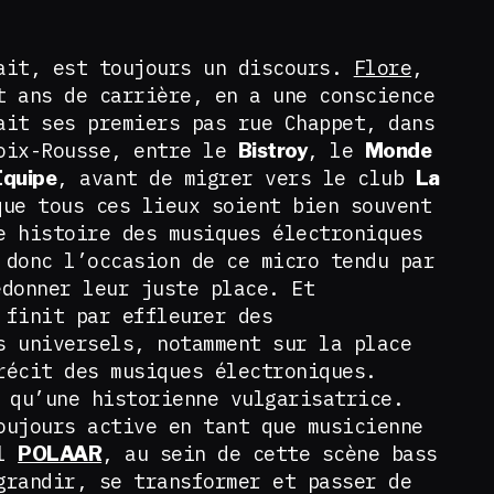
ait, est toujours un discours.
Flore
,
t ans de carrière, en a une conscience
ait ses premiers pas rue Chappet, dans
roix-Rousse, entre le
, le
Bistroy
Monde
, avant de migrer vers le club
Équipe
La
que tous ces lieux soient bien souvent
e histoire des musiques électroniques
 donc l’occasion de ce micro tendu par
donner leur juste place. Et
 finit par effleurer des
s universels, notamment sur la place
récit des musiques électroniques.
 qu’une historienne vulgarisatrice.
oujours active en tant que musicienne
el
, au sein de cette scène bass
POLAAR
grandir, se transformer et passer de