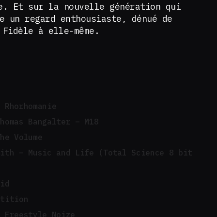
e. Et sur la nouvelle génération qui
 un regard enthousiaste, dénué de
 Fidèle à elle-même.
– Rhorhomanie
Thomas Bangalter – M18
The Volume
mith – Music and Life (Total Science 8 bit
did
etition
– Freestyle Noize