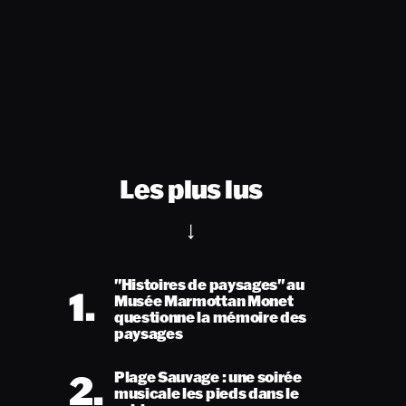
Les plus lus
"Histoires de paysages" au
1.
Musée Marmottan Monet
questionne la mémoire des
paysages
2.
Plage Sauvage : une soirée
musicale les pieds dans le