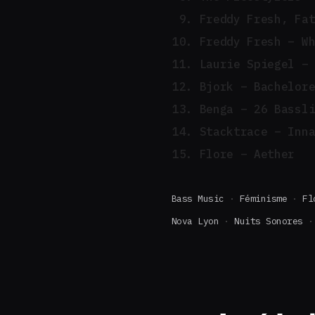
Freddy Fresh, Fa
Freddy Fresh – W
Laurie Spiegel –
Bjork – Bachelor
Benga – 26 Bassl
Stacktrace – Inn
Flore – Aether
Bass Music
Féminisme
Fl
Nova Lyon
Nuits Sonores