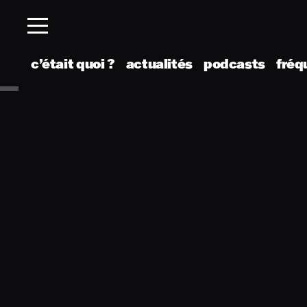
c’était quoi ?
actualités
podcasts
fréq