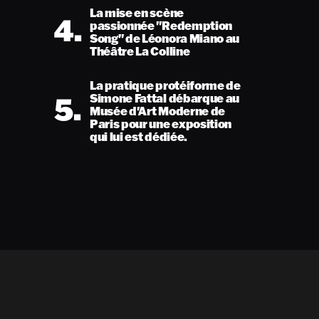
La mise en scène
4.
passionnée "Redemption
Song" de Léonora Miano au
Théâtre La Colline
La pratique protéiforme de
5.
Simone Fattal débarque au
Musée d'Art Moderne de
Paris pour une exposition
qui lui est dédiée.