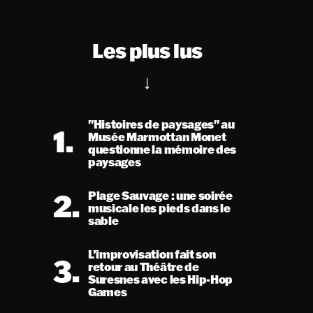
Les plus lus
"Histoires de paysages" au
1.
Musée Marmottan Monet
questionne la mémoire des
paysages
2.
Plage Sauvage : une soirée
musicale les pieds dans le
sable
L’improvisation fait son
3.
retour au Théâtre de
Suresnes avec les Hip-Hop
Games