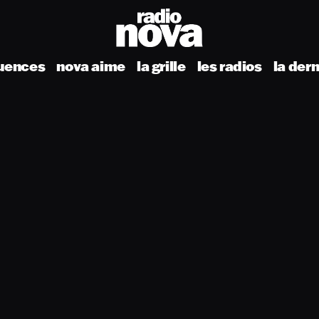
uences
nova aime
la grille
les radios
la der