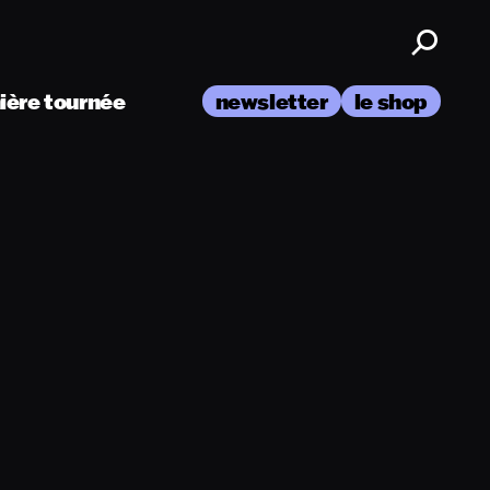
nière tournée
newsletter
le shop