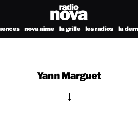
uences
nova aime
la grille
les radios
la der
Yann Marguet