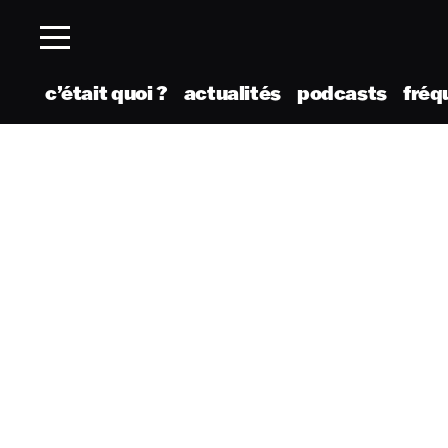
c’était quoi ?
actualités
podcasts
fréq