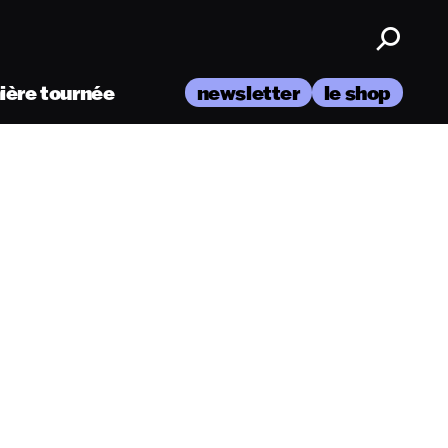
nière tournée
newsletter
le shop