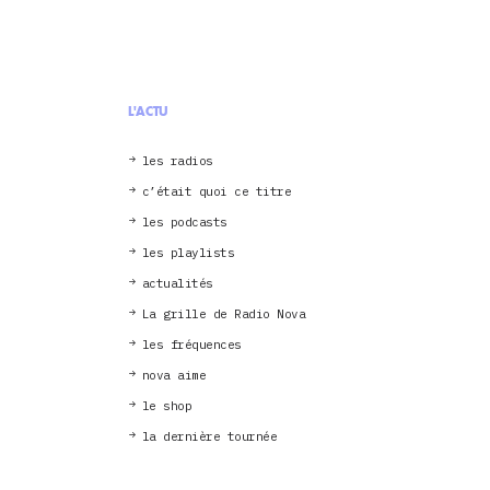
L'ACTU
les radios
c’était quoi ce titre
les podcasts
les playlists
actualités
La grille de Radio Nova
les fréquences
nova aime
le shop
la dernière tournée