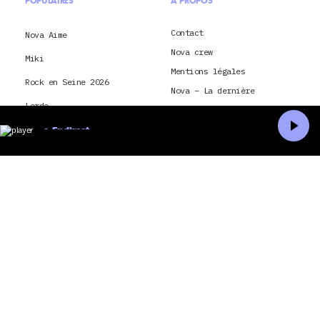
POPULAIRES
À PROPOS
Contact
Nova Aime
Nova crew
Miki
Mentions légales
Rock en Seine 2026
Nova – La dernière
Lorde
Conditions générales
d’utilisation
Saison méditerranée 2026
En direct
Je souhaite envoyer ma
Accueil
Recherche
candidature à Radio Nova
Montpellier
Conditions générales
d’utilisation et politique
Paris
de confidentialité pour
application Radio Nova
Nick Cave and The Bad
CGU & politique de
Seeds
confidentialité pour Nova
TV
hôtel
La Dernière Tournée
montréal