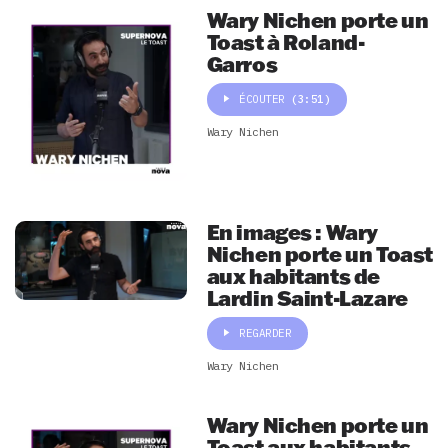
Wary Nichen porte un
Toast à Roland-
Garros
ÉCOUTER
(3:51)
Wary Nichen
En images : Wary
Nichen porte un Toast
aux habitants de
Lardin Saint-Lazare
REGARDER
Wary Nichen
Wary Nichen porte un
Toast aux habitants