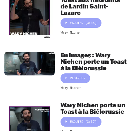
de Lardin Saint-
Lazare
ÉCOUTER
(3:36)
Wary Nichen
En images : Wary
Nichen porte un Toast
à la Biélorussie
REGARDER
Wary Nichen
Wary Nichen porte un
Toast à la Biélorussie
ÉCOUTER
(3:37)