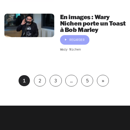
En images : Wary
Nichen porte un Toast
à Bob Marley
REGARDER
Wary Nichen
1
2
3
…
5
»