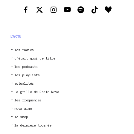
L'ACTU
les radios
c’était quoi ce titre
les podcasts
les playlists
actualités
La grille de Radio Nova
les fréquences
nova aime
le shop
la dernière tournée