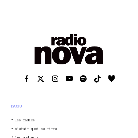
L'ACTU
les radios
c’était quoi ce titre
les podcasts