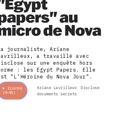
"Egypt
papers" au
micro de Nova
La journaliste, Ariane
Lavrilleux, a travaillé avec
Disclose sur une enquête hors
norme : les Egypt Papers. Elle
est "L’Héroïne du Nova Jour".
Ariane Lavrilleux
Disclose
ÉCOUTER
(9:45)
documents secrets