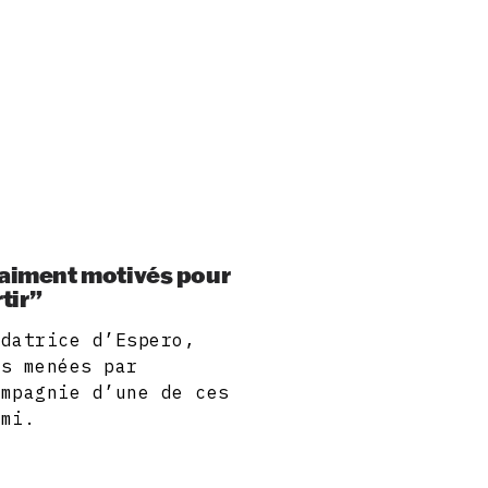
raiment motivés pour
rtir”
ndatrice d’Espero,
ns menées par
ompagnie d’une de ces
imi.