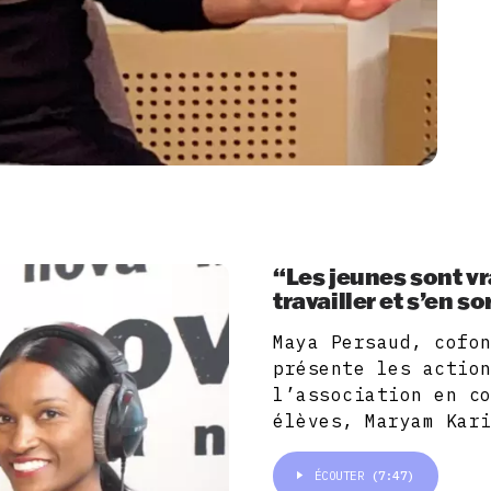
“Les jeunes sont v
travailler et s’en so
Maya Persaud, cofo
présente les actio
l’association en c
élèves, Maryam Kar
ÉCOUTER
(7:47)