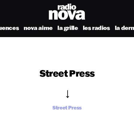
uences
nova aime
la grille
les radios
la der
Street Press
Street Press