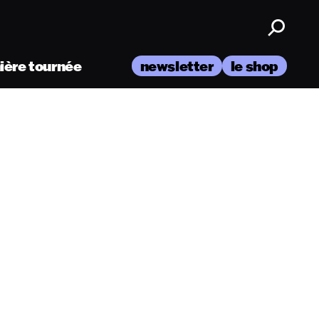
nière tournée
newsletter
le shop