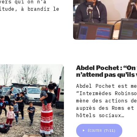
vers qui on n'a
itude, à brandir le
Abdel Pochet : “On
n’attend pas qu’ils
Abdel Pochet est m
“Intermèdes Robins
mène des actions d
auprès des Roms et
hôtels sociaux…
ÉCOUTER
(7:11)