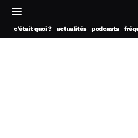
c’était quoi ?
actualités
podcasts
fréq