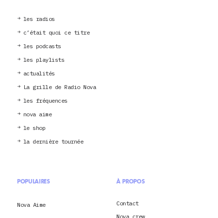
les radios
c’était quoi ce titre
les podcasts
les playlists
actualités
La grille de Radio Nova
les fréquences
nova aime
le shop
la dernière tournée
POPULAIRES
À PROPOS
Contact
Nova Aime
Nova crew