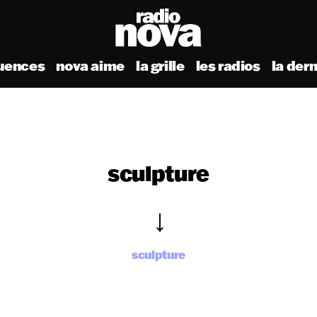
uences
nova aime
la grille
les radios
la der
sculpture
sculpture