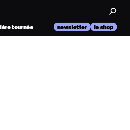
nière tournée
newsletter
le shop