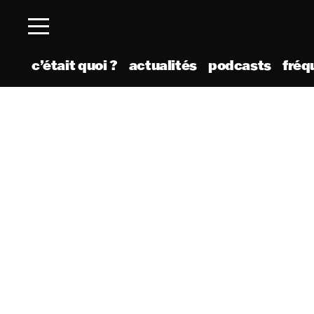
c’était quoi ?
actualités
podcasts
fréq