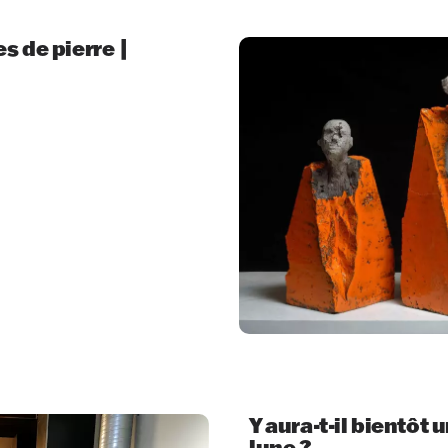
s de pierre |
Y aura-t-il bientôt 
lune ?