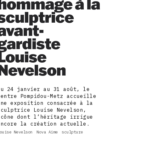
hommage à la
sculptrice
avant-
gardiste
Louise
Nevelson
Du 24 janvier au 31 août, le
Centre Pompidou-Metz accueille
une exposition consacrée à la
sculptrice Louise Nevelson,
icône dont l’héritage irrigue
encore la création actuelle.
ouise Nevelson
Nova Aime
sculpture