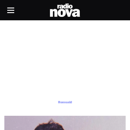
Romuald
Romuald