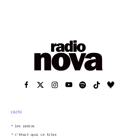
L'ACTU
les radios
c’était quoi ce titre