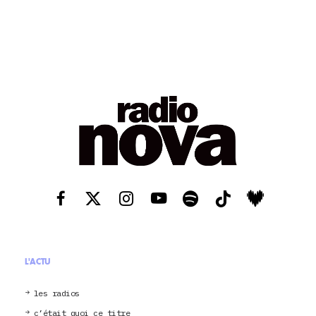
L'ACTU
les radios
c’était quoi ce titre