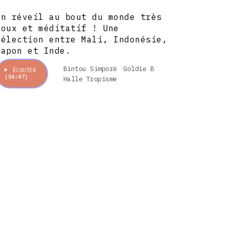
Un réveil au bout du monde très
doux et méditatif ! Une
sélection entre Mali, Indonésie,
Japon et Inde.
Bintou Simporé
Goldie B
ÉCOUTER
(54:47)
Halle Tropisme