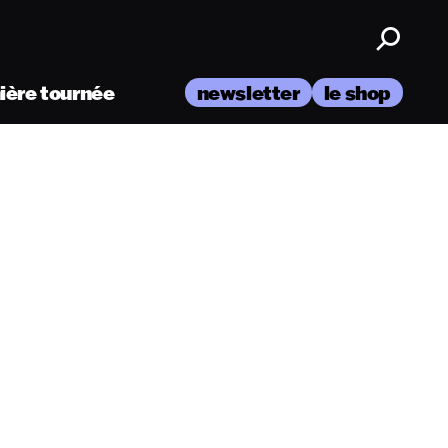
nière tournée
newsletter
le shop