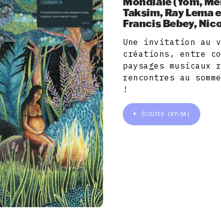
Mondiale (Yom, Me
Taksim, Ray Lema e
Francis Bebey, Nicol
Une invitation au 
créations, entre c
paysages musicaux 
rencontres au somm
!
ÉCOUTER
(47:54)