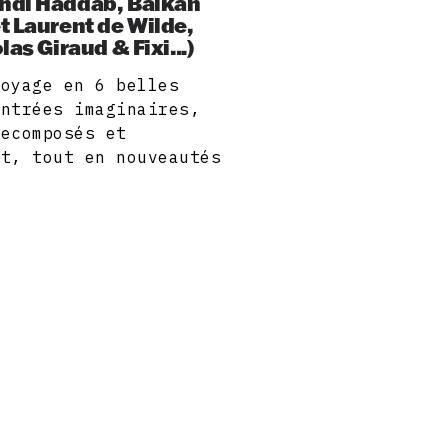
hdi Haddab, Balkan
t Laurent de Wilde,
as Giraud & Fixi...)
voyage en 6 belles
ontrées imaginaires,
recomposés et
et, tout en nouveautés