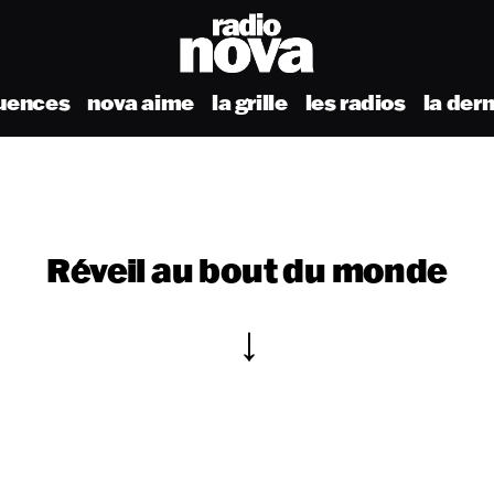
uences
nova aime
la grille
les radios
la der
Réveil au bout du monde