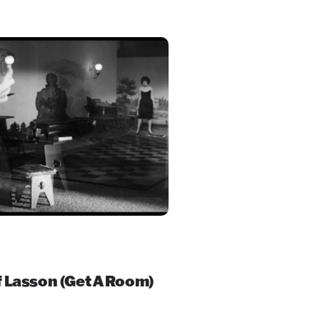
f Lasson (Get A Room)