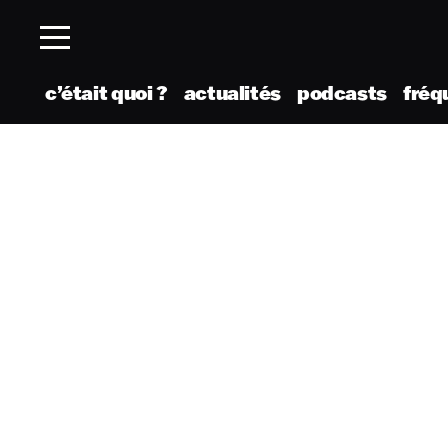
c’était quoi ?
actualités
podcasts
fréq