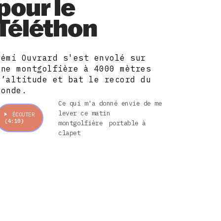
pour le
Téléthon
Rémi Ouvrard s'est envolé sur
une montgolfière à 4000 mètres
d’altitude et bat le record du
monde.
Ce qui m'a donné envie de me
lever ce matin
ÉCOUTER
(4:10)
montgolfière
portable à
clapet