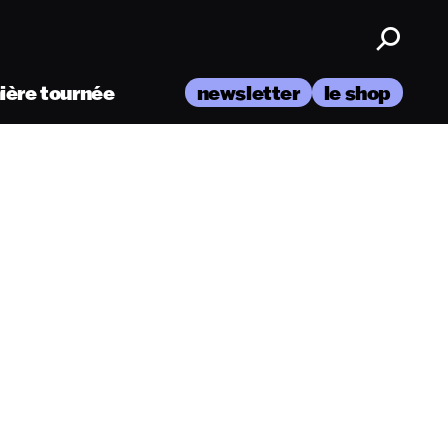
nière tournée
newsletter
le shop