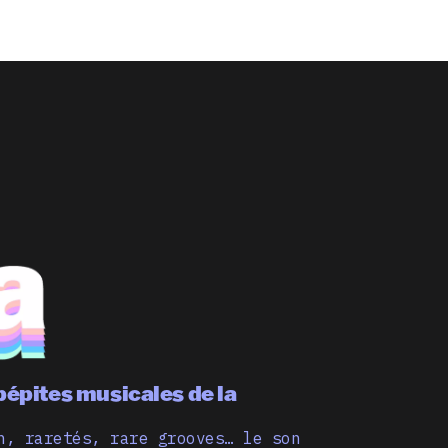
pépites musicales de la
n, raretés, rare grooves… le son