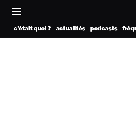
c’était quoi ?
actualités
podcasts
fréq