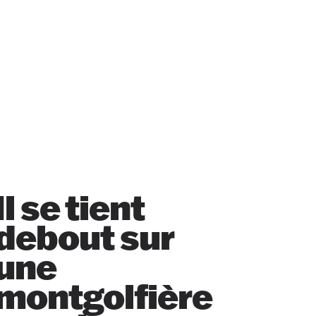
Il se tient
debout sur
une
montgolfière