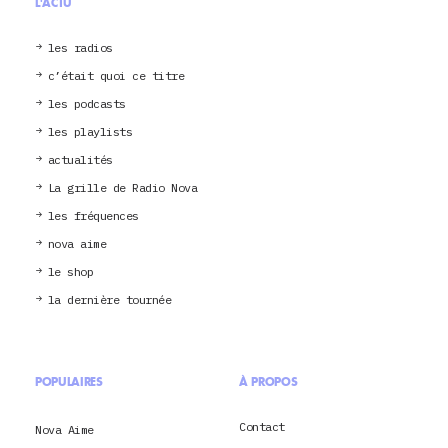
L'ACTU
les radios
c’était quoi ce titre
les podcasts
les playlists
actualités
La grille de Radio Nova
les fréquences
nova aime
le shop
la dernière tournée
POPULAIRES
À PROPOS
Contact
Nova Aime