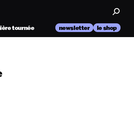
nière tournée
newsletter
le shop
e