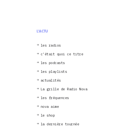
L'ACTU
les radios
c’était quoi ce titre
les podcasts
les playlists
actualités
La grille de Radio Nova
les fréquences
nova aime
le shop
la dernière tournée