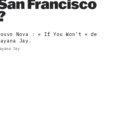
San Francisco
?
Nouvo Nova : « If You Won't » de
Rayana Jay.
ayana Jay