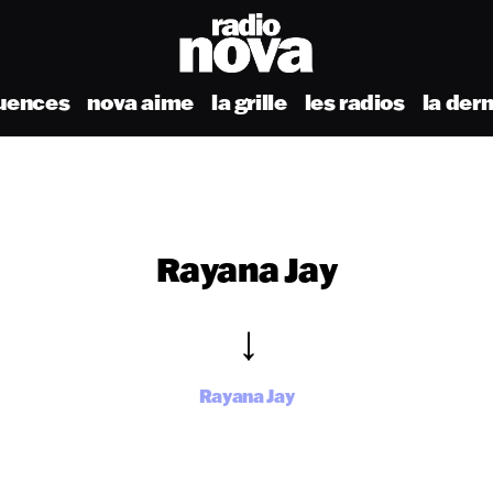
uences
nova aime
la grille
les radios
la der
Rayana Jay
Rayana Jay