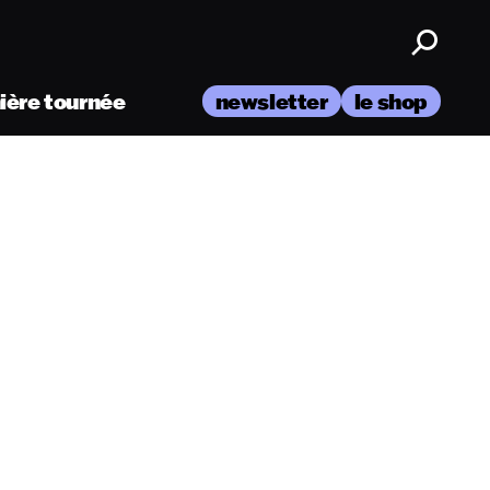
nière tournée
newsletter
le shop