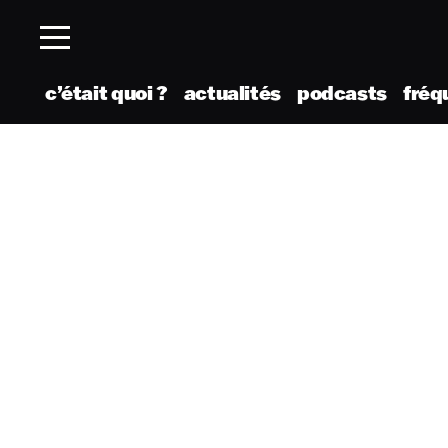
c’était quoi ?
actualités
podcasts
fréq