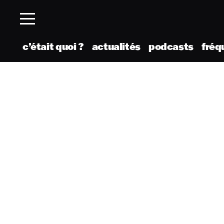
c’était quoi ?
actualités
podcasts
fréq