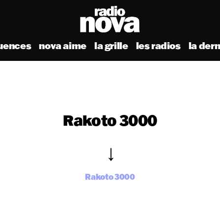
uences
nova aime
la grille
les radios
la der
Rakoto 3000
Rakoto 3000