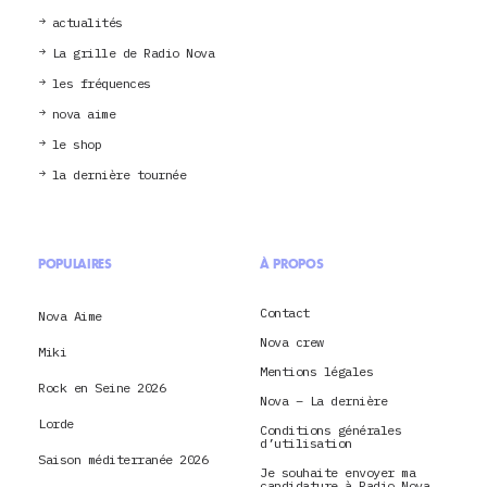
actualités
La grille de Radio Nova
les fréquences
nova aime
le shop
la dernière tournée
POPULAIRES
À PROPOS
Contact
Nova Aime
Nova crew
Miki
Mentions légales
Rock en Seine 2026
Nova – La dernière
Lorde
Conditions générales
d’utilisation
Saison méditerranée 2026
Je souhaite envoyer ma
candidature à Radio Nova