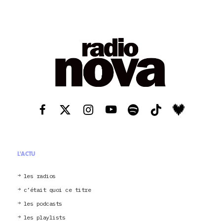
L'ACTU
les radios
c’était quoi ce titre
les podcasts
les playlists