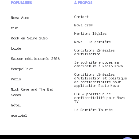
POPULAIRES
À PROPOS
Contact
Nova Aime
Nova crew
Miki
Mentions légales
Rock en Seine 2026
Nova – La dernière
Lorde
Conditions générales
d’utilisation
Saison méditerranée 2026
Je souhaite envoyer ma
candidature à Radio Nova
Montpellier
Conditions générales
d’utilisation et politique
Paris
de confidentialité pour
application Radio Nova
Nick Cave and The Bad
CGU & politique de
Seeds
confidentialité pour Nova
TV
hôtel
La Dernière Tournée
montréal