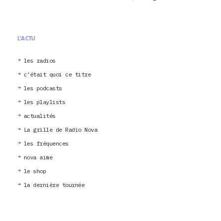
L'ACTU
les radios
c’était quoi ce titre
les podcasts
les playlists
actualités
La grille de Radio Nova
les fréquences
nova aime
le shop
la dernière tournée