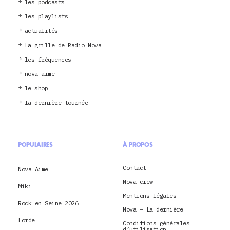
les podcasts
les playlists
actualités
La grille de Radio Nova
les fréquences
nova aime
le shop
la dernière tournée
POPULAIRES
À PROPOS
Contact
Nova Aime
Nova crew
Miki
Mentions légales
Rock en Seine 2026
Nova – La dernière
Lorde
Conditions générales
d’utilisation