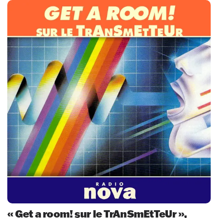
« Get a room! sur le TrAnSmEtTeUr »,