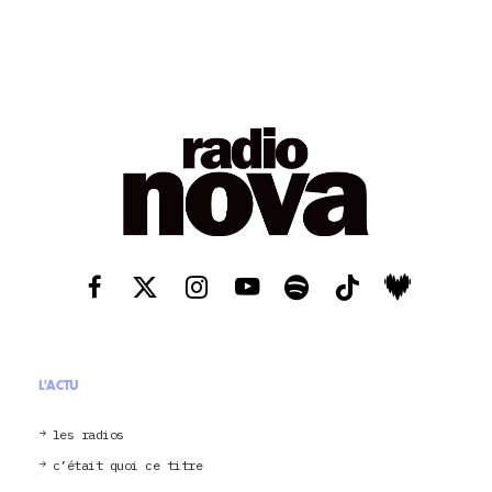
L'ACTU
les radios
c’était quoi ce titre