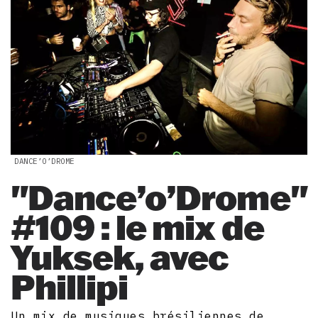
DANCE’O’DROME
"Dance’o’Drome"
#109 : le mix de
Yuksek, avec
Phillipi
Un mix de musiques brésiliennes de