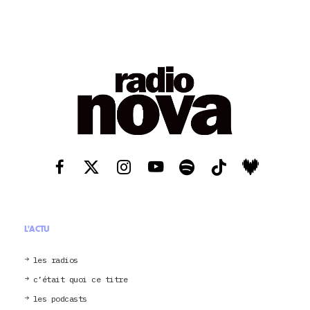
L'ACTU
les radios
c’était quoi ce titre
les podcasts