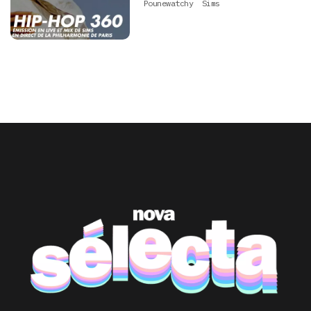
Pounewatchy
Sims