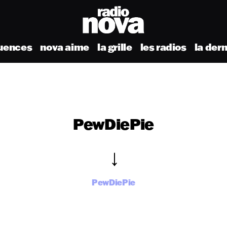
uences
nova aime
la grille
les radios
la der
PewDiePie
PewDiePie