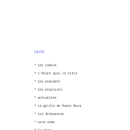
L'ACTU
les radios
c’était quoi ce titre
les podcasts
les playlists
actualités
La grille de Radio Nova
les fréquences
nova aime
le shop