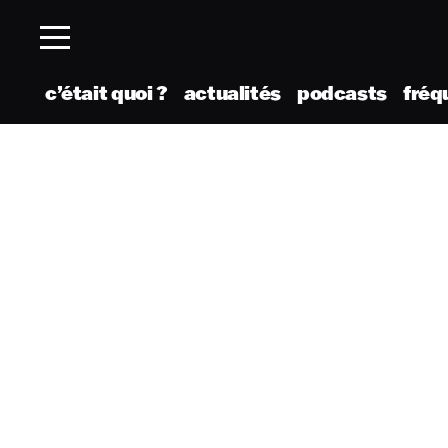
c’était quoi ?
actualités
podcasts
fréq