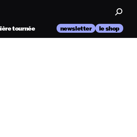
nière tournée
newsletter
le shop