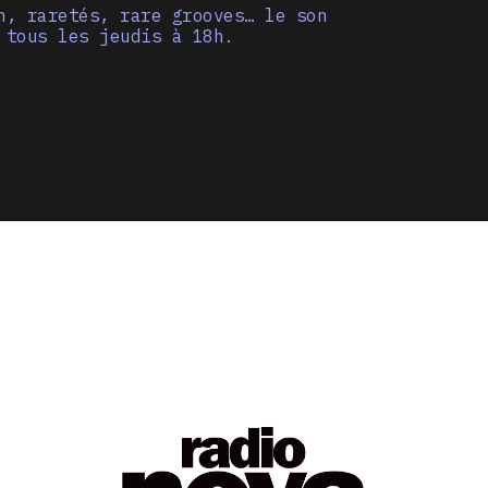
n, raretés, rare grooves… le son
 tous les jeudis à 18h.