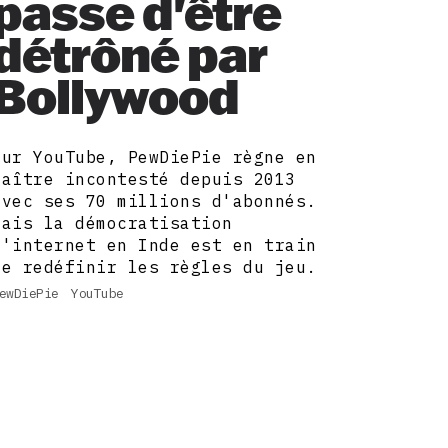
passe d'être
détrôné par
Bollywood
Sur YouTube, PewDiePie règne en
maître incontesté depuis 2013
avec ses 70 millions d'abonnés.
Mais la démocratisation
d'internet en Inde est en train
de redéfinir les règles du jeu.
ewDiePie
YouTube