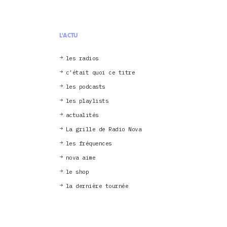
L'ACTU
les radios
c’était quoi ce titre
les podcasts
les playlists
actualités
La grille de Radio Nova
les fréquences
nova aime
le shop
la dernière tournée