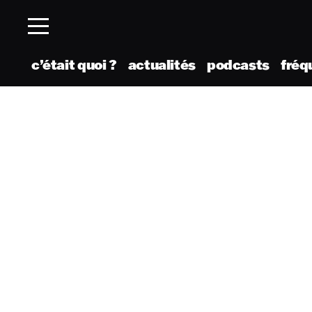
c’était quoi ?
actualités
podcasts
fréq