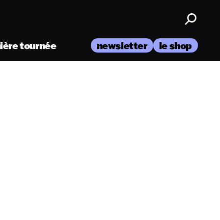
nière tournée
newsletter
le shop