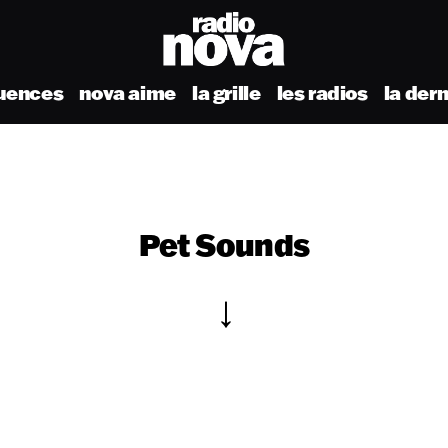
uences
nova aime
la grille
les radios
la der
Pet Sounds