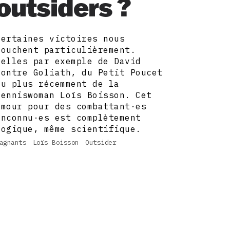
outsiders ?
Certaines victoires nous
touchent particulièrement.
Celles par exemple de David
contre Goliath, du Petit Poucet
ou plus récemment de la
tenniswoman Loïs Boisson. Cet
amour pour des combattant·es
inconnu·es est complètement
logique, même scientifique.
agnants
Loïs Boisson
Outsider