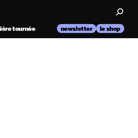
nière tournée
newsletter
le shop