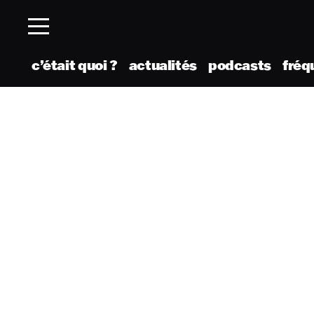
c’était quoi ?
actualités
podcasts
fréq