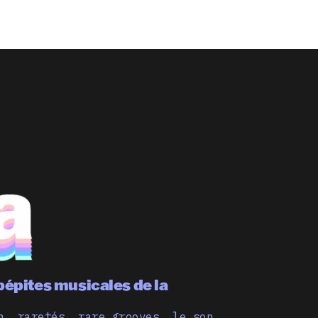
pépites musicales de la
n, raretés, rare grooves… le son