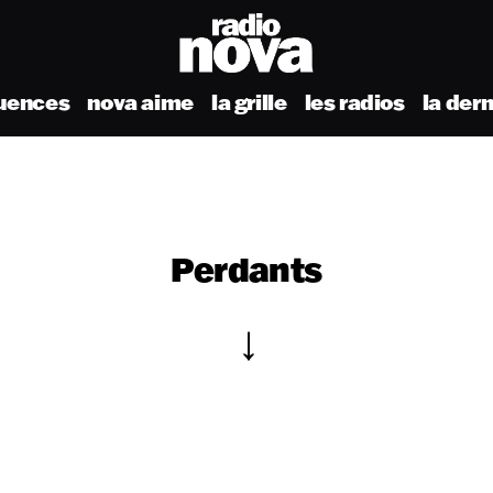
uences
nova aime
la grille
les radios
la der
Perdants