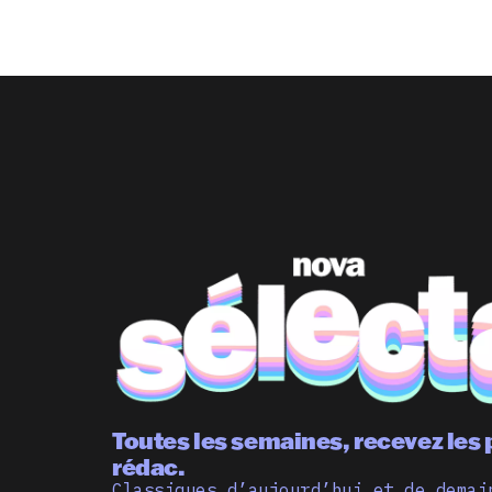
Toutes les semaines, recevez les 
rédac.
Classiques d’aujourd’hui et de demai