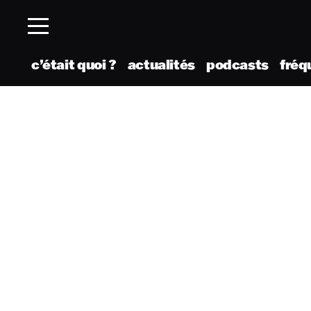
c’était quoi ?
actualités
podcasts
fréq