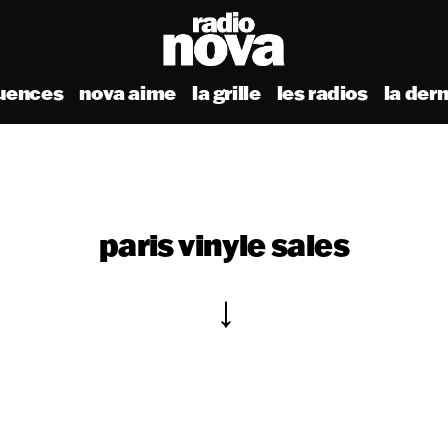
uences
nova aime
la grille
les radios
la der
paris vinyle sales