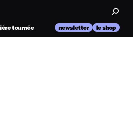
nière tournée
newsletter
le shop