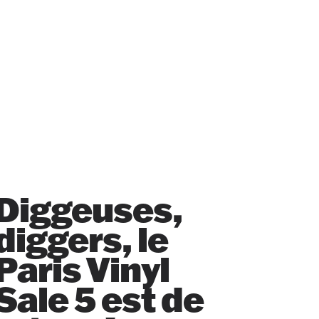
Diggeuses,
diggers, le
Paris Vinyl
Sale 5 est de