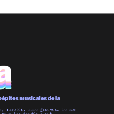
pépites musicales de la
n, raretés, rare grooves… le son