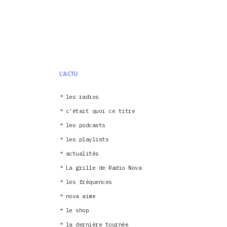
L'ACTU
les radios
c’était quoi ce titre
les podcasts
les playlists
actualités
La grille de Radio Nova
les fréquences
nova aime
le shop
la dernière tournée