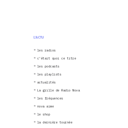
L'ACTU
les radios
c’était quoi ce titre
les podcasts
les playlists
actualités
La grille de Radio Nova
les fréquences
nova aime
le shop
la dernière tournée