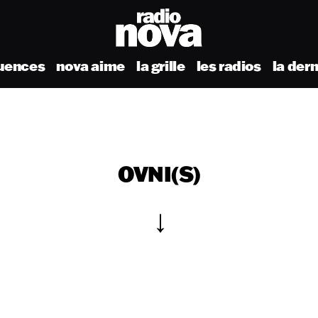
uences
nova aime
la grille
les radios
la der
OVNI(S)