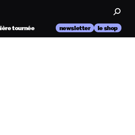
nière tournée
newsletter
le shop