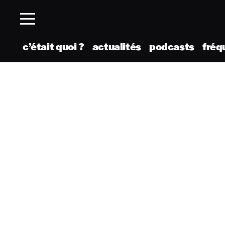
c’était quoi ?
actualités
podcasts
fréq