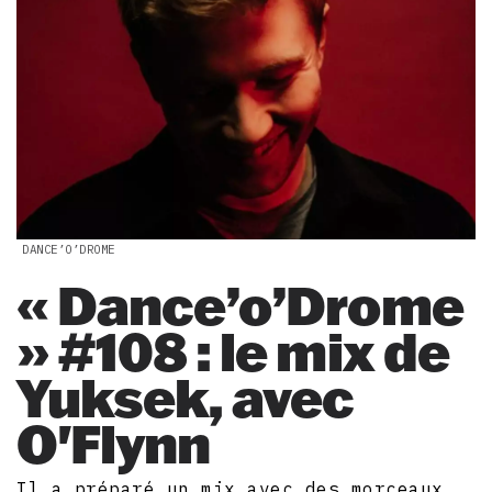
DANCE’O’DROME
« Dance’o’Drome
» #108 : le mix de
Yuksek, avec
O'Flynn
Il a préparé un mix avec des morceaux