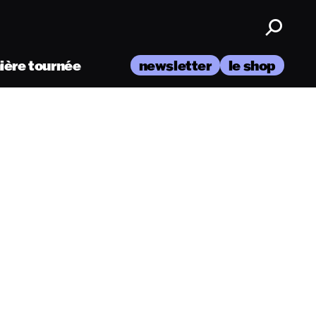
nière tournée
newsletter
le shop