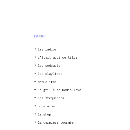
L'ACTU
les radios
c’était quoi ce titre
les podcasts
les playlists
actualités
La grille de Radio Nova
les fréquences
nova aime
le shop
la dernière tournée