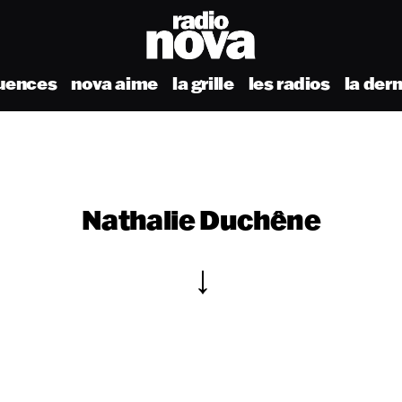
uences
nova aime
la grille
les radios
la der
Nathalie Duchêne