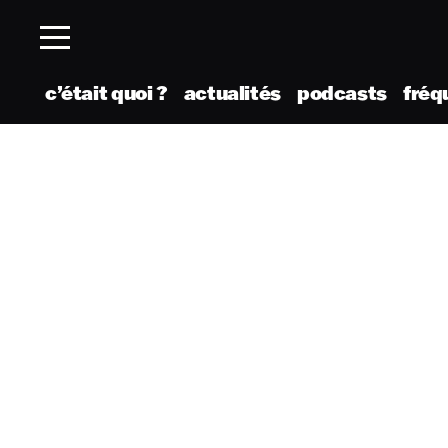
c’était quoi ?
actualités
podcasts
fréq