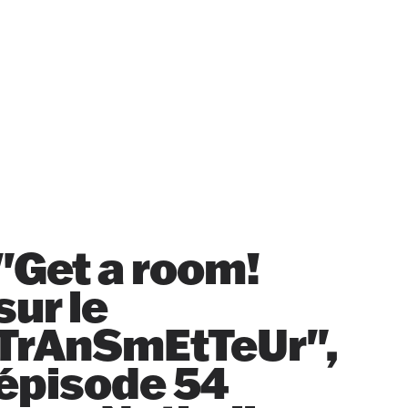
"Get a room!
sur le
TrAnSmEtTeUr",
épisode 54